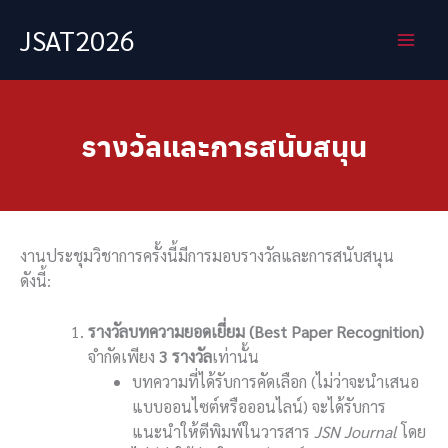
Skip
JSAT2026
to
content
รางวัลและการสนับสนุน
งานประชุมวิชาการครั้งนี้มีการมอบรางวัลและการสนับสนุน
ดังนี้:
รางวัลบทความยอดเยี่ยม (
Best Paper Recognition)
จำกัดเพียง
3 รางวัล
เท่านั้น
บทความที่ได้รับการคัดเลือก (ไม่ว่าจะนำเสนอ
แบบออนไซต์หรือออนไลน์) จะได้รับการ
แนะนำให้ตีพิมพ์ในวารสาร
JSN Journal
โดย