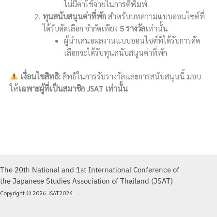
ไม่มีค่าใช้จ่ายในการตีพิมพ์
ทุนสนับสนุนค่าที่พัก
สำหรับบทความแบบออนไซต์ที่
ได้รับคัดเลือก จำกัดเพียง
5 รางวัล
เท่านั้น
ผู้นำเสนอผลงานแบบออนไซต์ที่ได้รับการคัด
เลือกจะได้รับทุนสนับสนุนค่าที่พัก
เงื่อนไขสิทธิ:
สิทธิในการรับรางวัลและการสนับสนุนนี้ มอบ
ให้
เฉพาะผู้ที่เป็นสมาชิก
JSAT เท่านั้น
The 20th National and 1st International Conference of
the Japanese Studies Association of Thailand (JSAT)
Copyright © 2026 JSAT2026